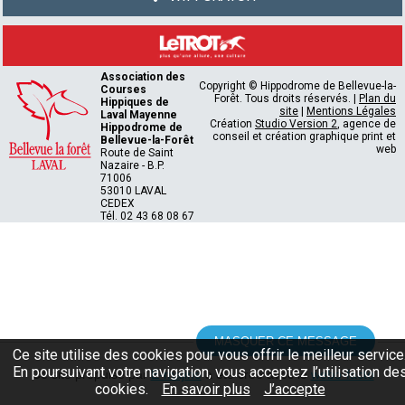
Association des
Copyright © Hippodrome de Bellevue-la-
Courses
Forêt. Tous droits réservés. |
Plan du
Hippiques de
site
|
Mentions Légales
Laval Mayenne
Création
Studio Version 2
, agence de
Hippodrome de
conseil et création graphique print et
Bellevue-la-Forêt
web
Route de Saint
Nazaire - B.P.
71006
53010 LAVAL
CEDEX
Tél. 02 43 68 08 67
MASQUER CE MESSAGE
Ce site utilise des cookies pour vous offrir le meilleur service
En poursuivant votre navigation, vous acceptez l’utilisation de
Ce site propulsé par
E-majine
a été créé avec le
webo-facto
cookies.
En savoir plus
J’accepte