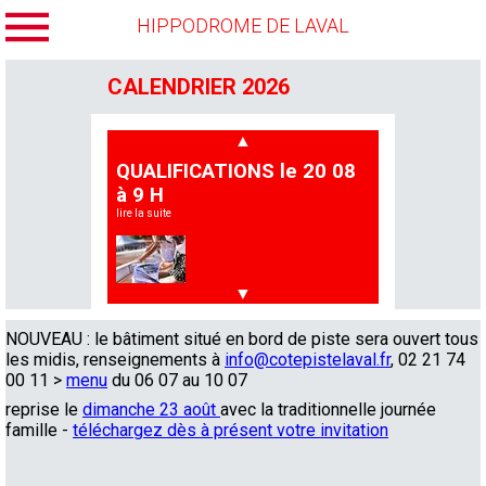
HIPPODROME DE LAVAL
CALENDRIER 2026
▲
QUALIFICATIONS le 20 08
à 9 H
lire la suite
▼
NOUVEAU : le bâtiment situé en bord de piste sera ouvert tous
dimanche 23 août 13h30
COURSES
les midis, renseignements à
info@cotepistelaval.fr
, 02 21 74
journée famille
00 11 >
menu
du 06 07 au 10 07
QUALIFICATION
JOURNEE FAMILLE
reprise le
dimanche 23 août
avec la traditionnelle journée
lire la suite
famille -
ENTRAINEMENT
téléchargez dès à présent votre invitation
vendredi 28 aout - 11h15
lire la suite