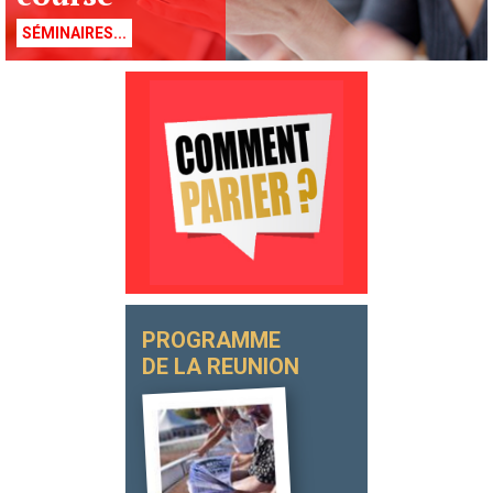
SÉMINAIRES...
samedi 3 octobre 16h00
lire la suite
QUALIFICATIONS le 06 10
à 9 H
lire la suite
dimanche 1 novembre
-13h30
lire la suite
QUALIFICATIONS le 05 11
PROGRAMME
à 9 H
DE LA REUNION
lire la suite
samedi 7 novembre -