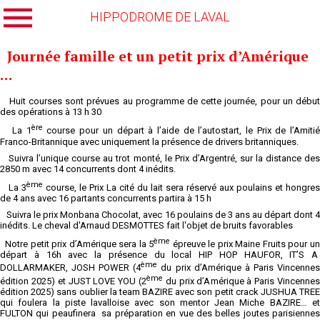
HIPPODROME DE LAVAL
Journée famille et un petit prix d’Amérique
…
Huit courses sont prévues au programme de cette journée, pour un début
des opérations à 13 h 30
ère
La 1
course pour un départ à l’aide de l’autostart, le Prix de l’Amitié
Franco-Britannique avec uniquement la présence de drivers britanniques.
Suivra l’unique course au trot monté, le Prix d’Argentré, sur la distance des
2850 m avec 14 concurrents dont 4 inédits.
ème
La 3
course, le Prix La cité du lait sera réservé aux poulains et hongres
de 4 ans avec 16 partants concurrents partira à 15 h
Suivra le prix Monbana Chocolat, avec 16 poulains de 3 ans au départ dont 4
inédits. Le cheval d'Arnaud DESMOTTES fait l'objet de bruits favorables
ème
Notre petit prix d’Amérique sera la 5
épreuve le prix Maine Fruits pour u
départ à 16h avec la présence du local HIP HOP HAUFOR, IT’S A
ème
DOLLARMAKER, JOSH POWER (4
du prix d’Amérique à Paris Vincenne
ème
édition 2025) et JUST LOVE YOU (2
du prix d’Amérique à Paris Vincennes
édition 2025) sans oublier la team BAZIRE avec son petit crack JUSHUA TREE
qui foulera la piste lavalloise avec son mentor Jean Miche BAZIRE… et
FULTON qui peaufinera sa préparation en vue des belles joutes parisiennes