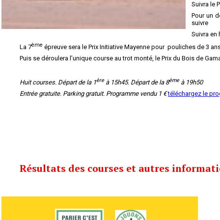
Suivra le
Pour un d
suivre
Suivra en
ème
La 7
épreuve sera le Prix Initiative Mayenne pour pouliches de 3 a
Puis se déroulera l’unique course au trot monté, le Prix du Bois de Gam
ère
ème
Huit courses. Départ de la 1
à 15h45. Départ de la 8
à 19h50
Entrée gratuite. Parking gratuit. Programme vendu 1 €
téléchargez le p
Résultats des courses et autres informa