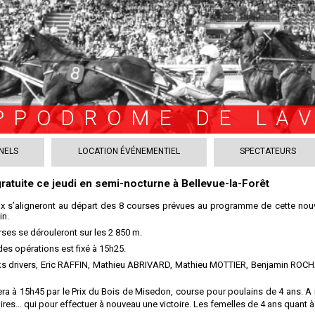
PPODROME DE LA
NELS
LOCATION ÉVÉNEMENTIEL
SPECTATEURS
ratuite ce jeudi en semi-nocturne à Bellevue-la-Forêt
x s’aligneront au départ des 8 courses prévues au programme de cette nouve
in.
ses se dérouleront sur les 2 850 m.
es opérations est fixé à 15h25.
s drivers, Eric RAFFIN, Mathieu ABRIVARD, Mathieu MOTTIER, Benjamin ROC
ra à 15h45 par le Prix du Bois de Misedon, course pour poulains de 4 ans. 
oires… qui pour effectuer à nouveau une victoire. Les femelles de 4 ans quant à 