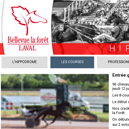
HI
L'HIPPODROME
LES COURSES
PROFESSION
Entrée g
96 chevau
jeudi 12 ju
Les 8 cour
Le début d
Nos crack
la Forêt
On débute
sur 2 vict