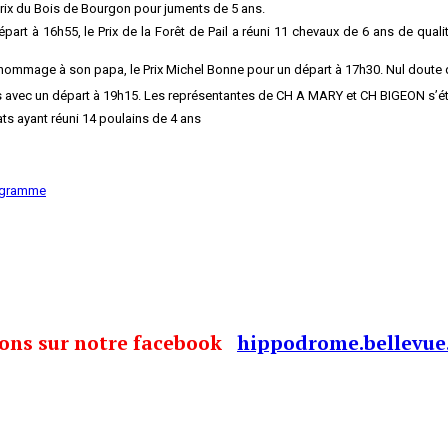
 Prix du Bois de Bourgon pour juments de 5 ans.
épart à 16h55, le Prix de la Forêt de Pail a réuni 11 chevaux de 6 ans de qu
 hommage à son papa, le Prix Michel Bonne pour un départ à 17h30. Nul doute q
ns avec un départ à 19h15. Les représentantes de CH A MARY et CH BIGEON s’ét
ats ayant réuni 14 poulains de 4 ans
rogramme
tions sur notre facebook
hippodrome.bellevue.