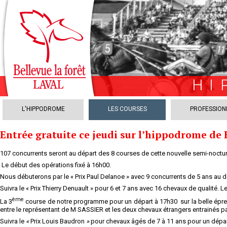
HI
L'HIPPODROME
LES COURSES
PROFESSION
Entrée gratuite ce jeudi sur l’hippodrome de 
107 concurrents seront au départ des 8 courses de cette nouvelle semi-nocturn
Le début des opérations fixé à 16h00.
Nous débuterons par le « Prix Paul Delanoe » avec 9 concurrents de 5 ans au d
Suivra le « Prix Thierry Denuault » pour 6 et 7 ans avec 16 chevaux de qualité.
ème
La 3
course de notre programme pour un départ à 17h30 sur la belle épre
entre le représentant de M SASSIER et les deux chevaux étrangers entrainés 
Suivra le
«
Prix Louis Baudron
»
pour chevaux âgés de 7 à 11 ans pour un dépar