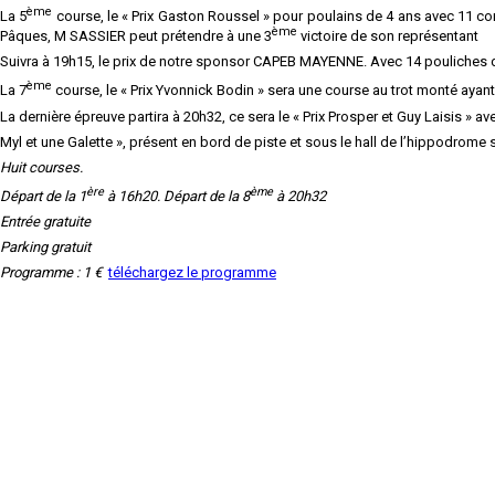
ème
La 5
course, le « Prix Gaston Roussel » pour poulains de 4 ans avec 11 co
ème
Pâques, M SASSIER peut prétendre à une 3
victoire de son représentant
Suivra à 19h15, le prix de notre sponsor CAPEB MAYENNE. Avec 14 pouliches d
ème
La 7
course, le « Prix Yvonnick Bodin » sera une course au trot monté aya
La dernière épreuve partira à 20h32, ce sera le « Prix Prosper et Guy Laisis » a
Myl et une Galette », présent en bord de piste et sous le hall de l’hippodrome 
Huit courses.
ère
ème
Départ de la 1
à 16h20. Départ de la 8
à 20h32
Entrée gratuite
Parking gratuit
Programme : 1 €
téléchargez le programme